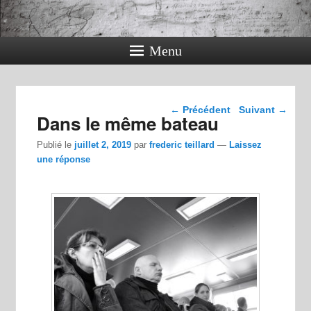
Menu
Navigation dans les
←
Précédent
Suivant
→
Dans le même bateau
articles
Publié le
juillet 2, 2019
par
frederic teillard
—
Laissez
une réponse