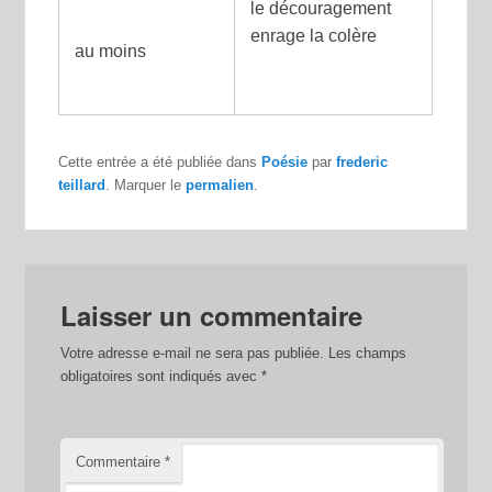
le découragement
enrage la colère
au moins
Cette entrée a été publiée dans
Poésie
par
frederic
teillard
. Marquer le
permalien
.
Laisser un commentaire
Votre adresse e-mail ne sera pas publiée.
Les champs
obligatoires sont indiqués avec
*
Commentaire
*