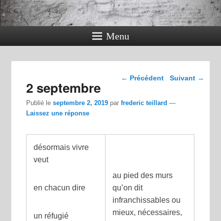
Menu
Navigation dans les
←
Précédent
Suivant
→
2 septembre
articles
Publié le
septembre 2, 2019
par
frederic teillard
—
Laissez une réponse
désormais vivre
veut
au pied des murs
en chacun dire
qu’on dit
infranchissables ou
mieux, nécessaires,
un réfugié